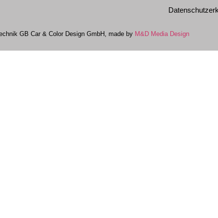
Datenschutzerk
technik GB Car & Color Design GmbH, made by
M&D Media Design